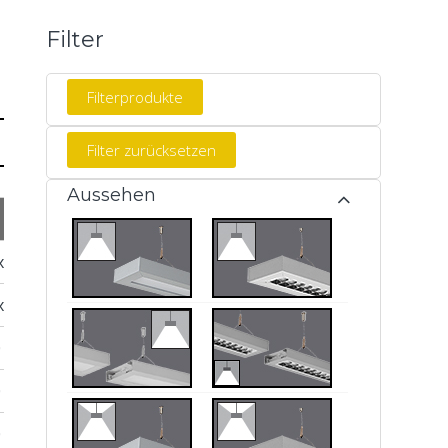
Filter
Aussehen
Masse
Leistung
Lichtstrom
Instalati
x 585 x 67 mm
12 W *
1376 lm
Gipskarton
x 585 x 67 mm
12 W *
1624 lm
Gipskarton
 x 635 x 54 mm
19 W *
1755 lm
Abgehängte
 x 635 x 54 mm
19 W *
1520 lm
Abgehängte
 x 635 x 54 mm
19 W *
1845 lm
Abgehängte