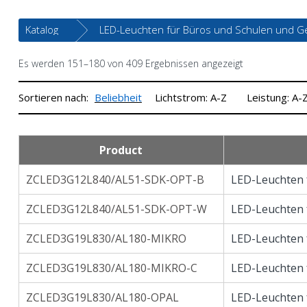
Katalog
LED-Leuchten für Büros und Schulen und G
Es werden 151–180 von 409 Ergebnissen angezeigt
Sortieren nach:
Beliebheit
Lichtstrom: A-Z
Leistung: A-
Product
ZCLED3G12L840/AL51-SDK-OPT-B
LED-Leuchten 
ZCLED3G12L840/AL51-SDK-OPT-W
LED-Leuchten 
ZCLED3G19L830/AL180-MIKRO
LED-Leuchten 
ZCLED3G19L830/AL180-MIKRO-C
LED-Leuchten 
ZCLED3G19L830/AL180-OPAL
LED-Leuchten 