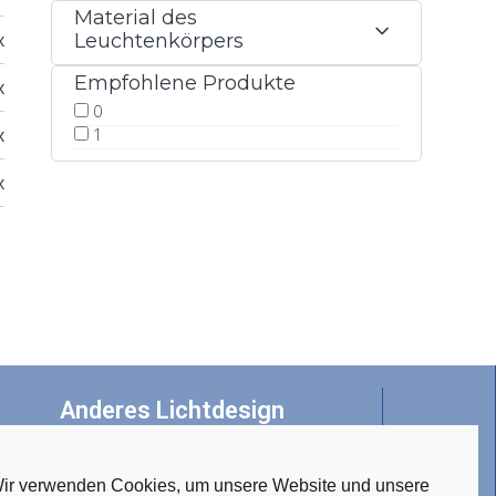
Material des
x 1165 x 67 mm
23 W *
2021 lm
Gipskarton
Leuchtenkörpers
Empfohlene Produkte
x 1165 x 67 mm
23 W *
2643 lm
Gipskarton
0
x 1165 x 67 mm
1
23 W *
2901 lm
Gipskarton
x 1165 x 67 mm
23 W *
3057 lm
Gipskarton
Anderes Lichtdesign
ir verwenden Cookies, um unsere Website und unsere
• Tunable White