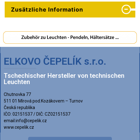
Zusätzliche Information
ELKOVO ČEPELÍK s.r.o.
Tschechischer Hersteller von technischen
Leuchten
Chutnovka 77
511 01 Mírová pod.Kozákovem – Turnov
Česká republika
IČO: 02151537 / DIČ: CZ02151537
email:info@cepelik.cz
www.cepelik.cz