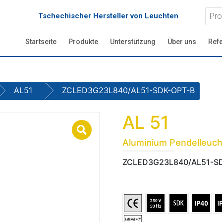
Tschechischer Hersteller von Leuchten
Startseite
Produkte
Unterstützung
Über uns
Ref
AL51
ZCLED3G23L840/AL51-SDK-OPT-B
AL 51
Aluminium Pendelleuch
ZCLED3G23L840/AL51-S