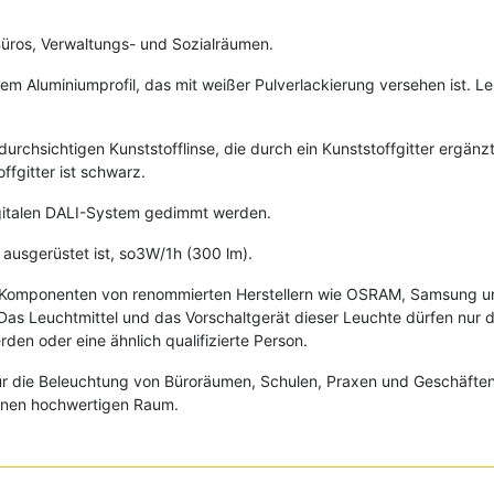
Büros, Verwaltungs- und Sozialräumen.
 Aluminiumprofil, das mit weißer Pulverlackierung versehen ist. Leu
durchsichtigen Kunststofflinse, die durch ein Kunststoffgitter ergänz
fgitter ist schwarz.
igitalen DALI-System gedimmt werden.
 ausgerüstet ist, so3W/1h (300 lm).
e Komponenten von renommierten Herstellern wie OSRAM, Samsung un
Das Leuchtmittel und das Vorschaltgerät dieser Leuchte dürfen nur d
en oder eine ähnlich qualifizierte Person.
ür die Beleuchtung von Büroräumen, Schulen, Praxen und Geschäften.
inen hochwertigen Raum.