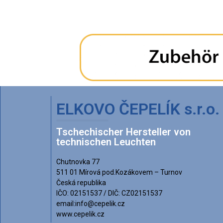
ELKOVO ČEPELÍK s.r.o.
Tschechischer Hersteller von
technischen Leuchten
Chutnovka 77
511 01 Mírová pod.Kozákovem – Turnov
Česká republika
IČO: 02151537 / DIČ: CZ02151537
email:info@cepelik.cz
www.cepelik.cz