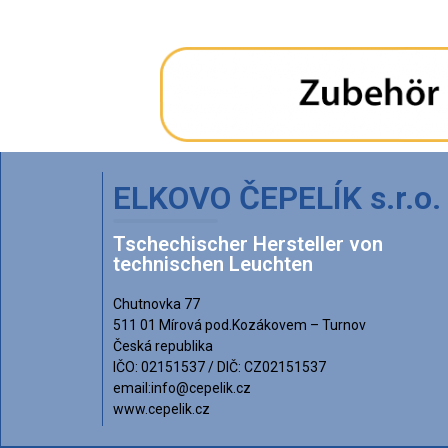
ELKOVO ČEPELÍK s.r.o.
Tschechischer Hersteller von
technischen Leuchten
Chutnovka 77
511 01 Mírová pod.Kozákovem – Turnov
Česká republika
IČO: 02151537 / DIČ: CZ02151537
email:info@cepelik.cz
www.cepelik.cz