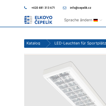
+420 481 313 671
info@cepelik.cz
Sprache ändern
Katalog
LED-Leuchten für Sportplätz