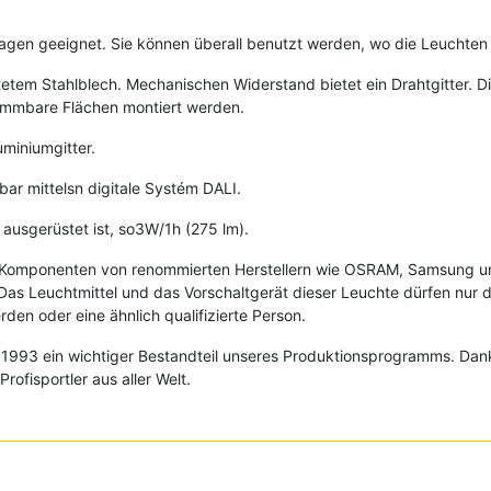
lagen geeignet. Sie können überall benutzt werden, wo die Leuchte
tem Stahlblech. Mechanischen Widerstand bietet ein Drahtgitter. D
lammbare Flächen montiert werden.
uminiumgitter.
bar mittelsn digitale Systém DALI.
 ausgerüstet ist, so3W/1h (275 lm).
e Komponenten von renommierten Herstellern wie OSRAM, Samsung un
Das Leuchtmittel und das Vorschaltgerät dieser Leuchte dürfen nur d
en oder eine ähnlich qualifizierte Person.
it 1993 ein wichtiger Bestandteil unseres Produktionsprogramms. Dank
ofisportler aus aller Welt.