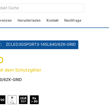
erenzen
Herunterladen
Kontakt
Nachfrage
ZCLED3GSPORT3-145L840/6ZK-GRID
D
it dem Schutzgitter
0/6ZK-GRID