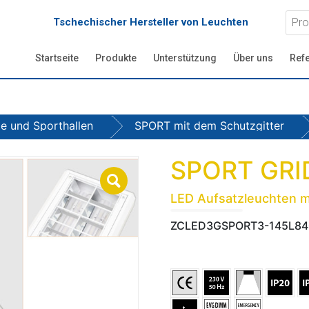
Tschechischer Hersteller von Leuchten
Startseite
Produkte
Unterstützung
Über uns
Ref
e und Sporthallen
SPORT mit dem Schutzgitter
SPORT GRI
LED Aufsatzleuchten m
ZCLED3GSPORT3-145L84