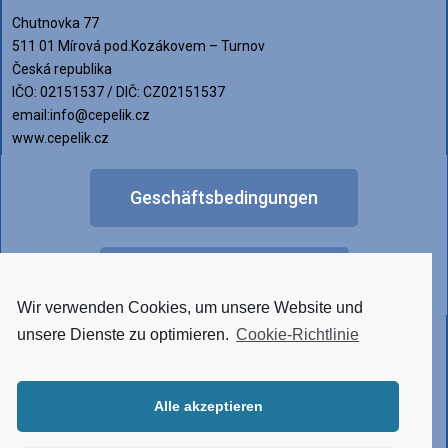
Chutnovka 77
511 01 Mírová pod.Kozákovem – Turnov
Česká republika
IČO: 02151537 / DIČ: CZ02151537
email:info@cepelik.cz
www.cepelik.cz
Geschäftsbedingungen
FAQ
Wir verwenden Cookies, um unsere Website und
Anderes Lichtdesign
unsere Dienste zu optimieren.
Cookie-Richtlinie
Alle akzeptieren
• Tunable White
• RGBW