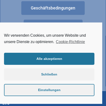
Geschäftsbedingungen
FAQ
Wir verwenden Cookies, um unsere Website und
Anderes Lichtdesign
unsere Dienste zu optimieren.
Cookie-Richtlinie
Alle akzeptieren
• Tunable White
• RGBW
• Hergestellt aus Edelstahl
Schließen
• Verbindungssystem
• Atypische Ausführung
Einstellungen
©ELKOVO ČEPELÍK s.r.o. | Stolz realisiert von Zpromotion
s.r.o