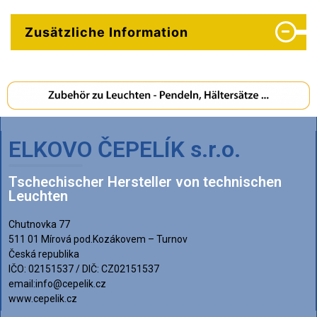
Zusätzliche Information
ELKOVO ČEPELÍK s.r.o.
Tschechischer Hersteller von technischen
Leuchten
Chutnovka 77
511 01 Mírová pod.Kozákovem – Turnov
Česká republika
IČO: 02151537 / DIČ: CZ02151537
email:info@cepelik.cz
www.cepelik.cz