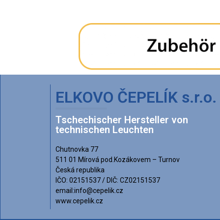
ELKOVO ČEPELÍK s.r.o.
Tschechischer Hersteller von
technischen Leuchten
Chutnovka 77
511 01 Mírová pod.Kozákovem – Turnov
Česká republika
IČO: 02151537 / DIČ: CZ02151537
email:info@cepelik.cz
www.cepelik.cz