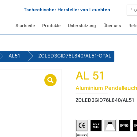
Tschechischer Hersteller von Leuchten
Startseite
Produkte
Unterstützung
Über uns
Ref
AL51
ZCLED3GID76L840/AL51-OPAL
AL 51
Aluminium Pendelleuch
ZCLED3GID76L840/AL51