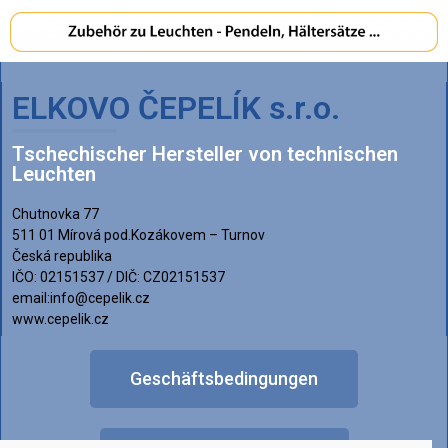
ELKOVO ČEPELÍK s.r.o.
Tschechischer Hersteller von technischen
Leuchten
Chutnovka 77
511 01 Mírová pod.Kozákovem – Turnov
Česká republika
IČO: 02151537 / DIČ: CZ02151537
email:info@cepelik.cz
www.cepelik.cz
Geschäftsbedingungen