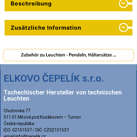
Beschreibung
Zusätzliche Information
ELKOVO ČEPELÍK s.r.o.
Tschechischer Hersteller von technischen
Leuchten
Chutnovka 77
511 01 Mírová pod.Kozákovem – Turnov
Česká republika
IČO: 02151537 / DIČ: CZ02151537
email:info@cepelik.cz