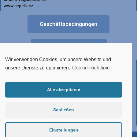
www.cepelik.cz
Geschäftsbedingungen
FAQ
Wir verwenden Cookies, um unsere Website und
Anderes Lichtdesign
unsere Dienste zu optimieren.
Cookie-Richtlinie
Alle akzeptieren
• Tunable White
• RGBW
• Hergestellt aus Edelstahl
Schließen
• Verbindungssystem
• Atypische Ausführung
Einstellungen