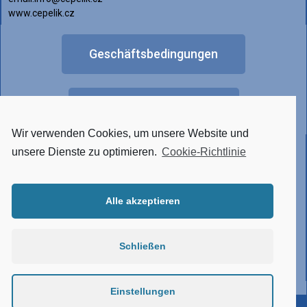
www.cepelik.cz
Geschäftsbedingungen
FAQ
Wir verwenden Cookies, um unsere Website und
Anderes Lichtdesign
unsere Dienste zu optimieren.
Cookie-Richtlinie
Alle akzeptieren
• Tunable White
• RGBW
• Hergestellt aus Edelstahl
Schließen
• Verbindungssystem
• Atypische Ausführung
Einstellungen