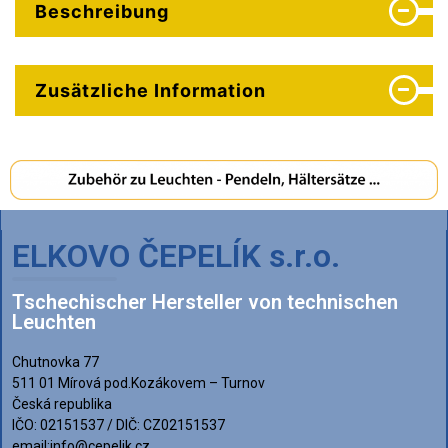
Beschreibung
Zusätzliche Information
ELKOVO ČEPELÍK s.r.o.
Tschechischer Hersteller von technischen
Leuchten
Chutnovka 77
511 01 Mírová pod.Kozákovem – Turnov
Česká republika
IČO: 02151537 / DIČ: CZ02151537
email:info@cepelik.cz