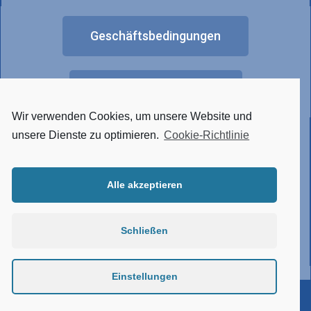
Geschäftsbedingungen
FAQ
Wir verwenden Cookies, um unsere Website und
Anderes Lichtdesign
unsere Dienste zu optimieren.
Cookie-Richtlinie
Alle akzeptieren
• Tunable White
• RGBW
• Hergestellt aus Edelstahl
Schließen
• Verbindungssystem
• Atypische Ausführung
Einstellungen
©ELKOVO ČEPELÍK s.r.o. | Stolz realisiert von Zpromotion