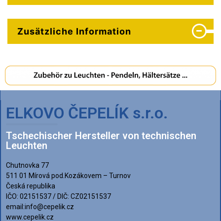
Zusätzliche Information
ELKOVO ČEPELÍK s.r.o.
Tschechischer Hersteller von technischen
Leuchten
Chutnovka 77
511 01 Mírová pod.Kozákovem – Turnov
Česká republika
IČO: 02151537 / DIČ: CZ02151537
email:info@cepelik.cz
www.cepelik.cz