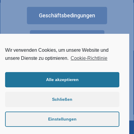
Geschäftsbedingungen
FAQ
Wir verwenden Cookies, um unsere Website und
Anderes Lichtdesign
unsere Dienste zu optimieren.
Cookie-Richtlinie
Alle akzeptieren
• Tunable White
• RGBW
• Hergestellt aus Edelstahl
Schließen
• Verbindungssystem
• Atypische Ausführung
Einstellungen
©ELKOVO ČEPELÍK s.r.o. | Stolz realisiert von Zpromotion