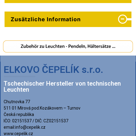
Zusätzliche Information
ELKOVO ČEPELÍK s.r.o.
Tschechischer Hersteller von technischen
Leuchten
Chutnovka 77
511 01 Mírová pod.Kozákovem – Turnov
Česká republika
IČO: 02151537 / DIČ: CZ02151537
email:info@cepelik.cz
www.cepelik.cz